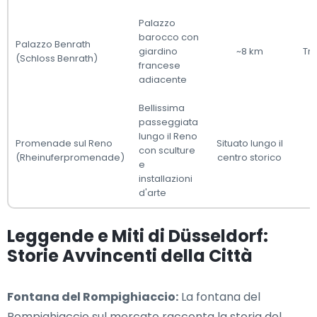
Palazzo
barocco con
Palazzo Benrath
giardino
~8 km
Tra
(Schloss Benrath)
francese
adiacente
Bellissima
passeggiata
lungo il Reno
Promenade sul Reno
Situato lungo il
con sculture
(Rheinuferpromenade)
centro storico
e
installazioni
d'arte
Leggende e Miti di Düsseldorf:
Storie Avvincenti della Città
Fontana del Rompighiaccio:
La fontana del
Rompighiaccio sul mercato racconta la storia del