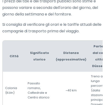
I prezzi dei taxi e dei trasporti pubblici sono stime e
possono variare a seconda dell'orario del giorno, del
giorno della settimana e del fornitore.
Si consiglia di verificare gli orari e le tariffe attuali delle
compagnie di trasporto prima del viaggio.
Parte
Significato
Distanza
dal cen
Città
storico
(approssimativa)
città 
Düssel
Treno a
lunga
Passato
percorr
Colonia
romano,
~40 km
(dalla
(Köln)
Cattedrale e
stazione
Centro storico
principal
Düsseldo