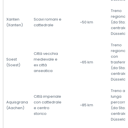
Treno
regional
Xanten
Scavi romani e
~50 km
(da Staz
(Xanten)
cattedrale
centrale 
Düsseldo
Treno
regional
Città vecchia
con
Soest
medievale e
~65 km
trasferi
(Soest)
ex città
(da Staz
anseatica
centrale 
Düsseldo
Treno a
Città imperiale
lunga
Aquisgrana
con cattedrale
percorr
~85 km
(Aachen)
e centro
(da Staz
storico
centrale 
Düsseldo