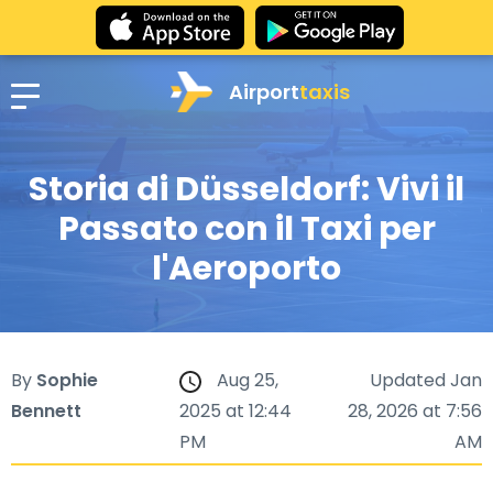
Airport
taxis
Storia di Düsseldorf: Vivi il
Passato con il Taxi per
l'Aeroporto
By
Sophie
Aug 25,
Updated Jan
Bennett
2025 at 12:44
28, 2026 at 7:56
PM
AM