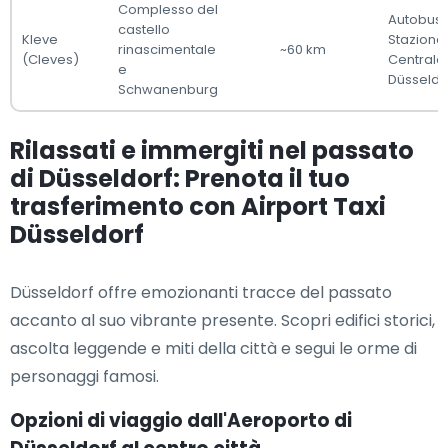
Complesso del
Autobus 
castello
Kleve
Stazione
rinascimentale
~60 km
(Cleves)
Centrale 
e
Düsseldo
Schwanenburg
Rilassati e immergiti nel passato
di Düsseldorf: Prenota il tuo
trasferimento con Airport Taxi
Düsseldorf
Düsseldorf offre emozionanti tracce del passato
accanto al suo vibrante presente. Scopri edifici storici,
ascolta leggende e miti della città e segui le orme di
personaggi famosi.
Opzioni di viaggio dall'Aeroporto di