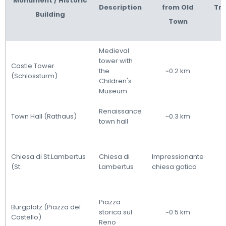
Monument / Historic
Description
from Old
Tr
Building
Town
Medieval
tower with
Castle Tower
the
~0.2 km
(Schlossturm)
Children's
Museum
Renaissance
Town Hall (Rathaus)
~0.3 km
town hall
Chiesa di St.Lambertus
Chiesa di
Impressionante
(St.
Lambertus
chiesa gotica
Piazza
Burgplatz (Piazza del
storica sul
~0.5 km
Castello)
Reno