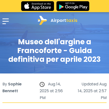
Airport
taxis
Museo dell'argine a
Francoforte - Guida
definitiva per aprile 2023
By
Sophie
Aug 14,
Updated Aug
Bennett
2025 at 2:56
14, 2025 at 2:57
PM
PM