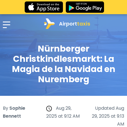
Airport
taxis
Nürnberger
Christkindlesmarkt: La
Magia de la Navidad en
Nuremberg
By
Sophie
Aug 29,
Updated Aug
Bennett
2025 at 9:12 AM
29, 2025 at 9:13
AM