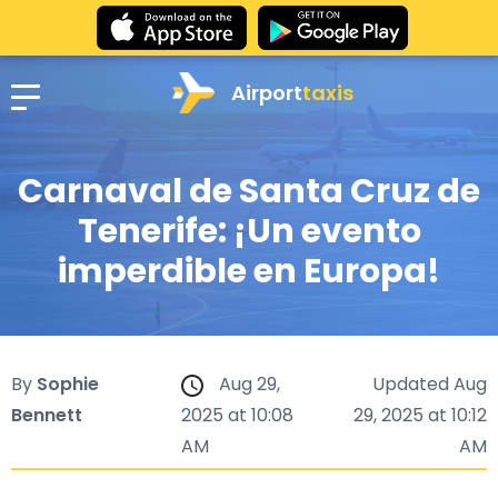
Airport
taxis
Carnaval de Santa Cruz de
Tenerife: ¡Un evento
imperdible en Europa!
By
Sophie
Aug 29,
Updated Aug
Bennett
2025 at 10:08
29, 2025 at 10:12
AM
AM