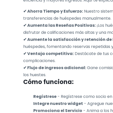
eficiencia y mayores ingresos. Aquí te expli
✔ Ahorra Tiempo y Esfuerzo:
Nuestro sistem
transferencias de huéspedes manualmente.
✔ Aumenta las Reseñas Positivas:
¡Los hué
disfrutar de calificaciones más altas y una may
✔ Aumente la satisfacción y retención de
huéspedes, fomentando reservas repetidas y 
✔ Ventaja competitiva:
Destácate de tus c
complicaciones.
✔ Flujo de ingresos adicional:
Gane comision
los huestes.
Cómo funciona:
Regístrese
- Regístrese como socio en 
Integre nuestro widget
- Agregue nues
Promociona el Servicio
- Anima a los h