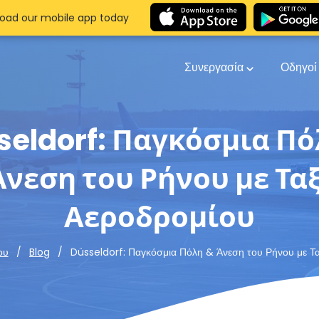
oad our mobile app today
Συνεργασία
Οδηγο
seldorf: Παγκόσμια Πό
Άνεση του Ρήνου με Ταξ
Αεροδρομίου
Düsseldorf: Παγκόσμια Πόλη & Άνεση του Ρήνου με Τα
ου
Blog