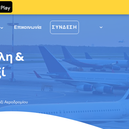
ί
Επικοινωνία
ΣΎΝΔΕΣΗ
λη &
ί
ξί Αεροδρομίου