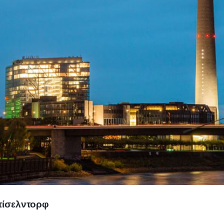
τίσελντορφ