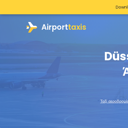
Downl
Airport
taxis
Düs
Ταξί αεροδρομί